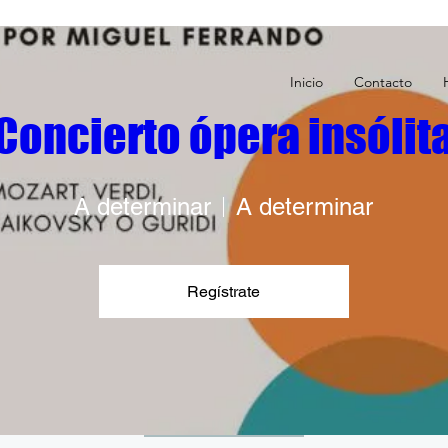
Inicio
Contacto
Concierto ópera insólit
A determinar
A determinar
C O N C I E R T 
Regístrate
Domingo
Día 10 de Febrero
RSVP