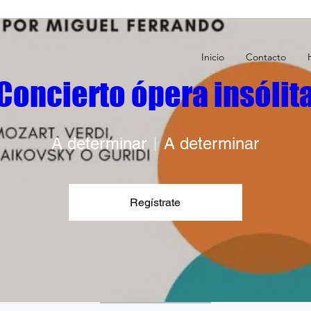
Inicio
Contacto
Concierto ópera insólit
A determinar
A determinar
O N F E R E N C 
Regístrate
Domingo
Día 03 de Febrero
RSVP