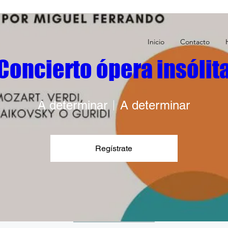
Inicio
Contacto
Concierto ópera insólit
A determinar
A determinar
NCIERTO de PI
Regístrate
Viernes
Día 10 de Mayo
RSVP